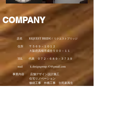
COMPANY
店名 RIQUEST BRIDG /
リクエストブリッジ
住所 〒５６９－１０１２
大阪府高槻市成合５００－１１
TEL 代表 ０７２－６８９－３７３９
mail
k.designgroup.43@gmail.com
事業内容 店舗デザイン設計施工
住宅リノベーション
修繕工事 外構工事 古民家再生
輸入壁紙取り扱い デザイン照明
​ 各種アイアン製品
インテリアコーディネート
デザインプランニング
運営会社
株式会社 リクエストブリッジ